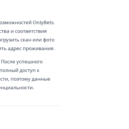
озможностей OnlyBets.
тва и соответствия
грузить скан или фото
дить адрес проживания.
. После успешного
полный доступ к
сти, поэтому данные
енциальности.