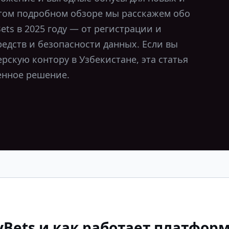
этом подробном обзоре мы расскажем обо
ets в 2025 году — от регистрации и
едств и безопасности данных. Если вы
скую контору в Узбекистане, эта статья
енное решение.
yBets и как работает платфор