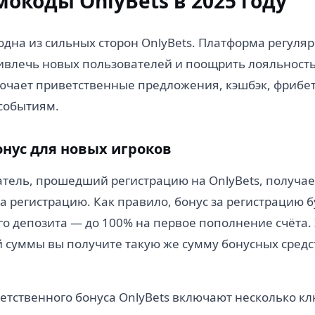
окоды OnlyBets в 2025 году
дна из сильных сторон OnlyBets. Платформа регуля
ивлечь новых пользователей и поощрить лояльность
лючает приветственные предложения, кэшбэк, фрибе
событиям.
нус для новых игроков
тель, прошедший регистрацию на OnlyBets, получа
а регистрацию. Как правило, бонус за регистрацию 
го депозита — до 100% на первое пополнение счёта. 
суммы вы получите такую же сумму бонусных средст
етственного бонуса OnlyBets включают несколько к