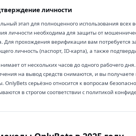
дтверждение личности
льный этап для полноценного использования всех в
ия личности необходима для защиты от мошенничес
. Для прохождения верификации вам потребуется за
щего личность (паспорт, ID-карта), а также подтвер
имает от нескольких часов до одного рабочего дня
чения на вывод средств снимаются, и вы получаете 
 OnlyBets серьёзно относится к вопросам безопасно
ваются в строгом соответствии с политикой конфид