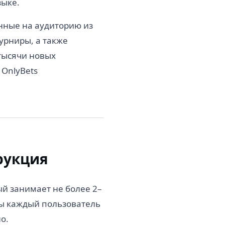
зыке.
анные на аудиторию из
урниры, а также
 тысячи новых
OnlyBets
рукция
ый занимает не более 2–
бы каждый пользователь
о.