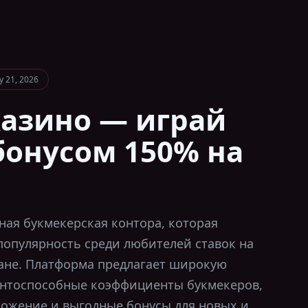
y 21, 2026
казино — играй
бонусом 150% на
ная букмекерская контора, которая
популярность среди любителей ставок на
тане. Платформа предлагает широкую
ентоспособные коэффициенты букмекеров,
ожение и выгодные бонусы для новых и