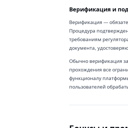
Верификация и по
Верификация — обязате
Процедура подтвержден
требованиям регулятора
документа, удостоверяю
Обычно верификация зан
прохождения все ограни
функционалу платформы.
пользователей обрабаты