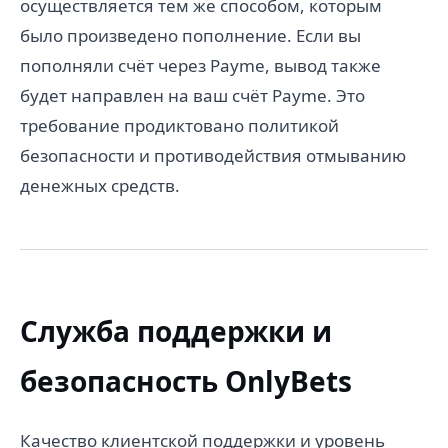
осуществляется тем же способом, которым
было произведено пополнение. Если вы
пополняли счёт через Payme, вывод также
будет направлен на ваш счёт Payme. Это
требование продиктовано политикой
безопасности и противодействия отмыванию
денежных средств.
Служба поддержки и
безопасность OnlyBets
Качество клиентской поддержки и уровень