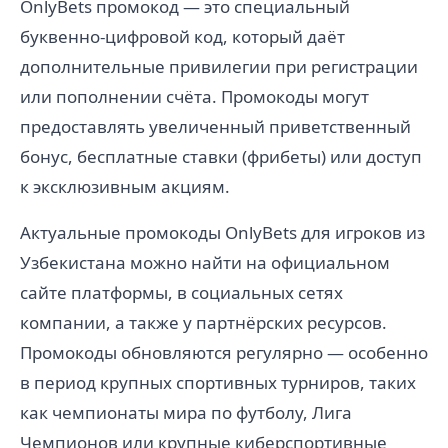
OnlyBets промокод — это специальный
буквенно-цифровой код, который даёт
дополнительные привилегии при регистрации
или пополнении счёта. Промокоды могут
предоставлять увеличенный приветственный
бонус, бесплатные ставки (фрибеты) или доступ
к эксклюзивным акциям.
Актуальные промокоды OnlyBets для игроков из
Узбекистана можно найти на официальном
сайте платформы, в социальных сетях
компании, а также у партнёрских ресурсов.
Промокоды обновляются регулярно — особенно
в период крупных спортивных турниров, таких
как чемпионаты мира по футболу, Лига
Чемпионов или крупные киберспортивные