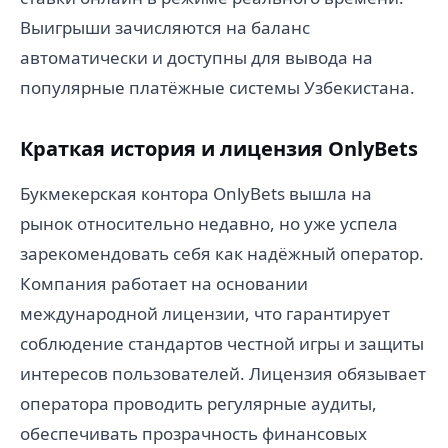
Выигрыши зачисляются на баланс
автоматически и доступны для вывода на
популярные платёжные системы Узбекистана.
Краткая история и лицензия OnlyBets
Букмекерская контора OnlyBets вышла на
рынок относительно недавно, но уже успела
зарекомендовать себя как надёжный оператор.
Компания работает на основании
международной лицензии, что гарантирует
соблюдение стандартов честной игры и защиты
интересов пользователей. Лицензия обязывает
оператора проводить регулярные аудиты,
обеспечивать прозрачность финансовых