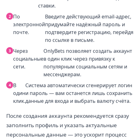
ставки.
По
Введите действующий email-адрес,
электронной
придумайте надёжный пароль и
почте.
подтвердите регистрацию, перейдя
по ссылке в письме.
Через
OnlyBets позволяет создать аккаунт
социальные
в один клик через привязку к
сети.
популярным социальным сетям и
мессенджерам.
В
Система автоматически сгенерирует логин
один
и пароль — вам останется лишь сохранить
клик.
данные для входа и выбрать валюту счёта.
После создания аккаунта рекомендуется сразу
заполнить профиль и указать актуальные
персональные данные — это ускорит процесс