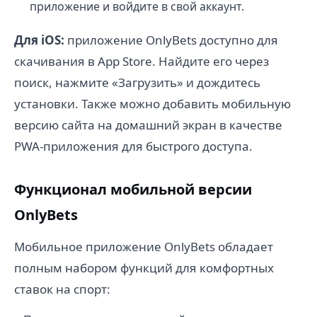
приложение и войдите в свой аккаунт.
Для iOS:
приложение OnlyBets доступно для
скачивания в App Store. Найдите его через
поиск, нажмите «Загрузить» и дождитесь
установки. Также можно добавить мобильную
версию сайта на домашний экран в качестве
PWA-приложения для быстрого доступа.
Функционал мобильной версии
OnlyBets
Мобильное приложение OnlyBets обладает
полным набором функций для комфортных
ставок на спорт: