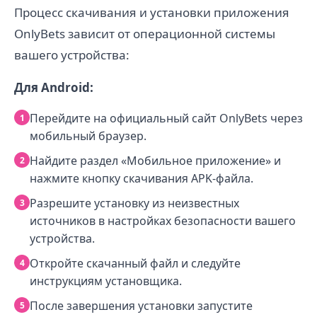
Процесс скачивания и установки приложения
OnlyBets зависит от операционной системы
вашего устройства:
Для Android:
Перейдите на официальный сайт OnlyBets через
мобильный браузер.
Найдите раздел «Мобильное приложение» и
нажмите кнопку скачивания APK-файла.
Разрешите установку из неизвестных
источников в настройках безопасности вашего
устройства.
Откройте скачанный файл и следуйте
инструкциям установщика.
После завершения установки запустите