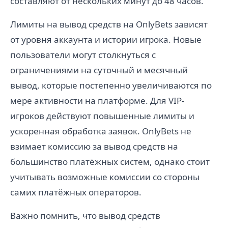
составляют от нескольких минут до 48 часов.
Лимиты на вывод средств на OnlyBets зависят
от уровня аккаунта и истории игрока. Новые
пользователи могут столкнуться с
ограничениями на суточный и месячный
вывод, которые постепенно увеличиваются по
мере активности на платформе. Для VIP-
игроков действуют повышенные лимиты и
ускоренная обработка заявок. OnlyBets не
взимает комиссию за вывод средств на
большинство платёжных систем, однако стоит
учитывать возможные комиссии со стороны
самих платёжных операторов.
Важно помнить, что вывод средств