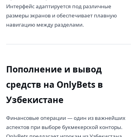
Интерфейс адаптируется под различные
размеры экранов и обеспечивает плавную
навигацию между разделами.
Пополнение и вывод
средств на OnlyBets в
Узбекистане
Финансовые операции — один из важнейших
аспектов при выборе букмекерской конторы.
OnlyBets предлагает игрокам из Узбекистана