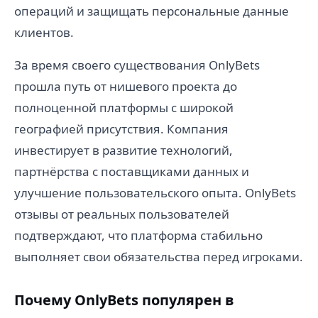
операций и защищать персональные данные
клиентов.
За время своего существования OnlyBets
прошла путь от нишевого проекта до
полноценной платформы с широкой
географией присутствия. Компания
инвестирует в развитие технологий,
партнёрства с поставщиками данных и
улучшение пользовательского опыта. OnlyBets
отзывы от реальных пользователей
подтверждают, что платформа стабильно
выполняет свои обязательства перед игроками.
Почему OnlyBets популярен в