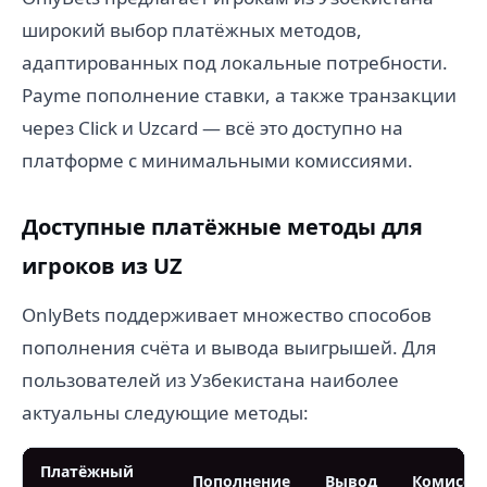
широкий выбор платёжных методов,
адаптированных под локальные потребности.
Payme пополнение ставки, а также транзакции
через Click и Uzcard — всё это доступно на
платформе с минимальными комиссиями.
Доступные платёжные методы для
игроков из UZ
OnlyBets поддерживает множество способов
пополнения счёта и вывода выигрышей. Для
пользователей из Узбекистана наиболее
актуальны следующие методы:
Платёжный
Пополнение
Вывод
Комисси