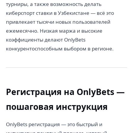
турниры, а также возможность делать
киберспорт ставки в Узбекистане — всё это
привлекает тысячи новых пользователей
ежемесячно. Низкая маржа и высокие
коэффициенты делают OnlyBets
конкурентоспособным выбором в регионе.
Регистрация на OnlyBets —
пошаговая инструкция
OnlyBets регистрация — это быстрый и