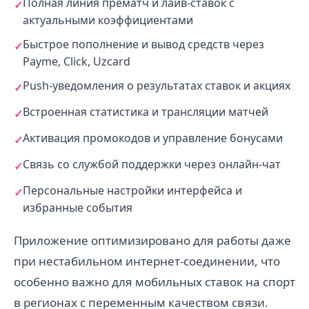
Полная линия прематч и лайв-ставок с
актуальными коэффициентами
Быстрое пополнение и вывод средств через
Payme, Click, Uzcard
Push-уведомления о результатах ставок и акциях
Встроенная статистика и трансляции матчей
Активация промокодов и управление бонусами
Связь со службой поддержки через онлайн-чат
Персональные настройки интерфейса и
избранные события
Приложение оптимизировано для работы даже
при нестабильном интернет-соединении, что
особенно важно для мобильных ставок на спорт
в регионах с переменным качеством связи.