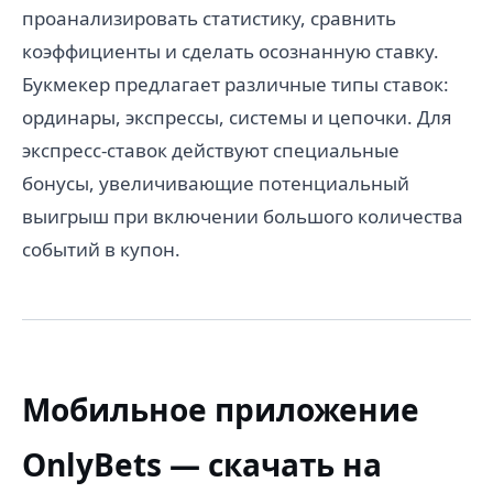
проанализировать статистику, сравнить
коэффициенты и сделать осознанную ставку.
Букмекер предлагает различные типы ставок:
ординары, экспрессы, системы и цепочки. Для
экспресс-ставок действуют специальные
бонусы, увеличивающие потенциальный
выигрыш при включении большого количества
событий в купон.
Мобильное приложение
OnlyBets — скачать на