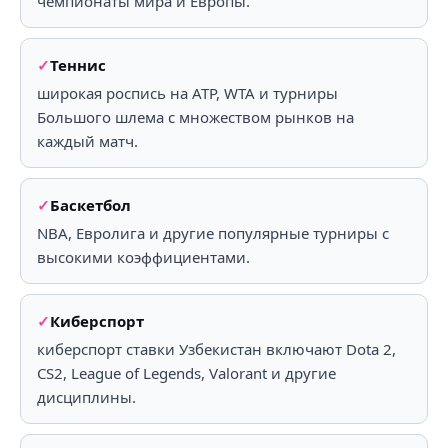
чемпионаты мира и Европы.
Теннис
широкая роспись на ATP, WTA и турниры
Большого шлема с множеством рынков на
каждый матч.
Баскетбол
NBA, Евролига и другие популярные турниры с
высокими коэффициентами.
Киберспорт
киберспорт ставки Узбекистан включают Dota 2,
CS2, League of Legends, Valorant и другие
дисциплины.