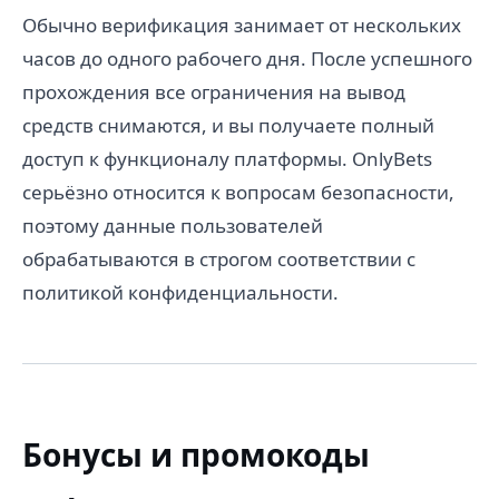
Обычно верификация занимает от нескольких
часов до одного рабочего дня. После успешного
прохождения все ограничения на вывод
средств снимаются, и вы получаете полный
доступ к функционалу платформы. OnlyBets
серьёзно относится к вопросам безопасности,
поэтому данные пользователей
обрабатываются в строгом соответствии с
политикой конфиденциальности.
Бонусы и промокоды