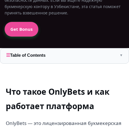
безопасности данных. Если вы ищете надёжную
букмекерскую контору в Узбекистане, эта статья поможет
принять взвешенное решение.
Get Bonus
☰
Table of Contents
▼
Что такое OnlyBets и как
работает платформа
OnlyBets — это лицензированная букмекерская