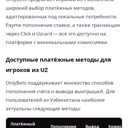
широкий выбор платёжных методов,
адаптированных под локальные потребности.
Payme пополнение ставки, а также транзакции
через Click и Uzcard — всё это доступно на
платформе с минимальными комиссиями.
Доступные платёжные методы для
игроков из UZ
OnlyBets поддерживает множество способов
пополнения счёта и вывода выигрышей. Для
пользователей из Узбекистана наиболее
актуальны следующие методы:
Платёжный
Пополнение
Вывод
Комисси