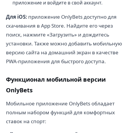
приложение и войдите в свой аккаунт.
Для iOS:
приложение OnlyBets доступно для
скачивания в App Store. Найдите его через
поиск, нажмите «Загрузить» и дождитесь
установки. Также можно добавить мобильную
версию сайта на домашний экран в качестве
PWA-приложения для быстрого доступа.
Функционал мобильной версии
OnlyBets
Мобильное приложение OnlyBets обладает
полным набором функций для комфортных
ставок на спорт: