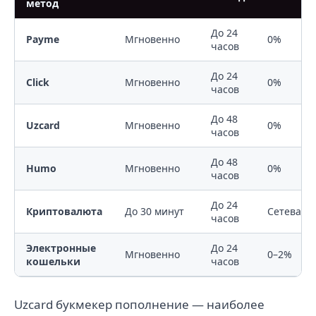
метод
До 24
Payme
Мгновенно
0%
часов
До 24
Click
Мгновенно
0%
часов
До 48
Uzcard
Мгновенно
0%
часов
До 48
Humo
Мгновенно
0%
часов
До 24
Криптовалюта
До 30 минут
Сетевая
часов
Электронные
До 24
Мгновенно
0–2%
кошельки
часов
Uzcard букмекер пополнение — наиболее