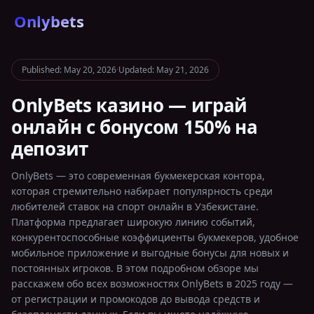
Onlybets
Published: May 20, 2026
·
Updated: May 21, 2026
OnlyBets казино — играй
онлайн с бонусом 150% на
депозит
OnlyBets — это современная букмекерская контора,
которая стремительно набирает популярность среди
любителей ставок на спорт онлайн в Узбекистане.
Платформа предлагает широкую линию событий,
конкурентоспособные коэффициенты букмекеров, удобное
мобильное приложение и выгодные бонусы для новых и
постоянных игроков. В этом подробном обзоре мы
расскажем обо всех возможностях OnlyBets в 2025 году —
от регистрации и промокодов до вывода средств и