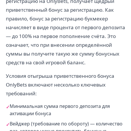
регистрацию на OnlyBets, получает щедрый
приветственный бонус за регистрацию. Как
правило, бонус за регистрацию букмекер
начисляет в виде процента от первого депозита
— до 100% на первое пополнение счёта. Это
означает, что при внесении определённой
суммы вы получите такую же сумму бонусных
средств на свой игровой баланс.
Условия отыгрыша приветственного бонуса
OnlyBets включают несколько ключевых
требований:
Минимальная сумма первого депозита для
активации бонуса
Вейджер (требование по обороту) — количество