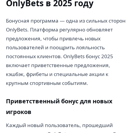
OnlyBets в 2025 году
Бонусная программа — одна из сильных сторон
OnlyBets. Платформа регулярно обновляет
предложения, чтобы привлечь новых
пользователей и поощрить лояльность
постоянных клиентов. OnlyBets бонус 2025
включает приветственные предложения,
кэшбэк, фрибеты и специальные акции к
крупным спортивным событиям.
Приветственный бонус для новых
игроков
Каждый новый пользователь, прошедший