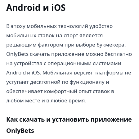
Android и iOS
В эпоху мобильных технологий удобство
мобильных ставок на спорт является
решающим фактором при выборе букмекера.
OnlyBets скачать приложение можно бесплатно
на устройства с операционными системами
Android и iOS. Мобильная версия платформы не
уступает десктопной по функционалу и
обеспечивает комфортный опыт ставок в
любом месте и в любое время.
Как скачать и установить приложение
OnlyBets