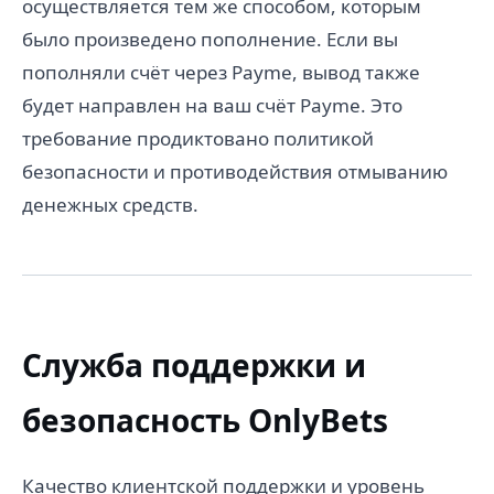
осуществляется тем же способом, которым
было произведено пополнение. Если вы
пополняли счёт через Payme, вывод также
будет направлен на ваш счёт Payme. Это
требование продиктовано политикой
безопасности и противодействия отмыванию
денежных средств.
Служба поддержки и
безопасность OnlyBets
Качество клиентской поддержки и уровень