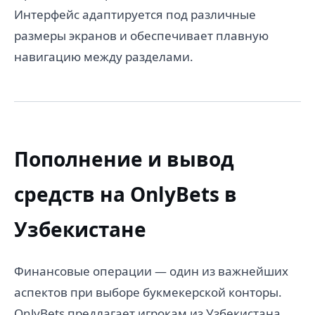
Интерфейс адаптируется под различные
размеры экранов и обеспечивает плавную
навигацию между разделами.
Пополнение и вывод
средств на OnlyBets в
Узбекистане
Финансовые операции — один из важнейших
аспектов при выборе букмекерской конторы.
OnlyBets предлагает игрокам из Узбекистана