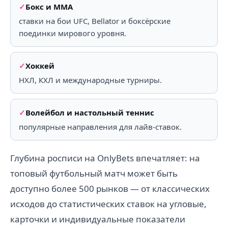
Бокс и MMA
ставки на бои UFC, Bellator и боксёрские
поединки мирового уровня.
Хоккей
НХЛ, КХЛ и международные турниры.
Волейбол и настольный теннис
популярные направления для лайв-ставок.
Глубина росписи на OnlyBets впечатляет: на
топовый футбольный матч может быть
доступно более 500 рынков — от классических
исходов до статистических ставок на угловые,
карточки и индивидуальные показатели