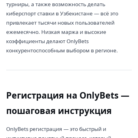
турниры, а также возможность делать
киберспорт ставки в Узбекистане — всё это
привлекает тысячи новых пользователей
ежемесячно. Низкая маржа и высокие
коэффициенты делают OnlyBets
конкурентоспособным выбором в регионе.
Регистрация на OnlyBets —
пошаговая инструкция
OnlyBets регистрация — это быстрый и