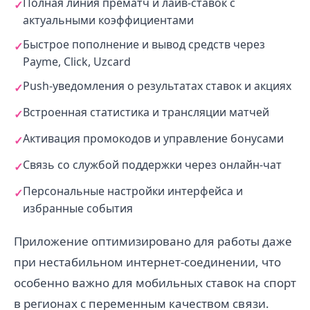
Полная линия прематч и лайв-ставок с
актуальными коэффициентами
Быстрое пополнение и вывод средств через
Payme, Click, Uzcard
Push-уведомления о результатах ставок и акциях
Встроенная статистика и трансляции матчей
Активация промокодов и управление бонусами
Связь со службой поддержки через онлайн-чат
Персональные настройки интерфейса и
избранные события
Приложение оптимизировано для работы даже
при нестабильном интернет-соединении, что
особенно важно для мобильных ставок на спорт
в регионах с переменным качеством связи.